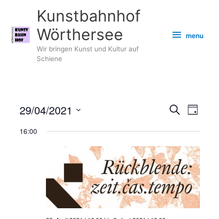
Zum
Kunstbahnhof
Inhalt
springen
Wörthersee
menu
menu
Wir bringen Kunst und Kultur auf
Schiene
29/04/2021
Veranstaltungen
Veransta
Suche
Tag
Suche
Ansicht
Datum
16:00
und
Navigati
wählen.
Ansichten,
Navigation