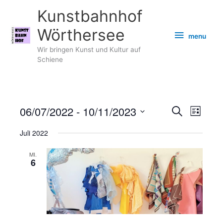
Zum
Kunstbahnhof
Inhalt
springen
Wörthersee
menu
menu
Wir bringen Kunst und Kultur auf
Schiene
06/07/2022
 - 
10/11/2023
Veranstaltungen
Veransta
Suche
Liste
Suche
Ansicht
Datum
Juli 2022
und
Navigati
wählen.
Ansichten,
MI.
Navigation
6