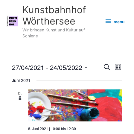
Zum
Kunstbahnhof
Inhalt
springen
Wörthersee
menu
menu
Wir bringen Kunst und Kultur auf
Schiene
27/04/2021
 - 
24/05/2022
Veranstaltungen
Veransta
Suche
Liste
Suche
Ansicht
Datum
Juni 2021
und
Navigati
wählen.
Ansichten,
DI.
Navigation
8
8. Juni 2021 | 10:00
bis
12:30