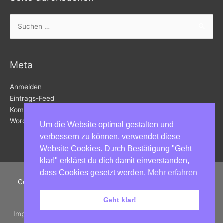
Suchen
nach:
Meta
Anmelden
Eintrags-Feed
Kommentar-Feed
WordPress.org
Um die Website optimal gestalten und
verbessern zu können, verwendet diese
Website Cookies. Durch Bestätigung "Geht
klar!" erklärst du dich damit einverstanden,
dass Cookies gesetzt werden.
Mehr erfahren
Copyright © 2026
Kunstbahnhof Wörthersee
in Velden am
Wörthersee | Powered by
Astra WordPress-Theme
Geht klar!
Impressum | Datenschutz