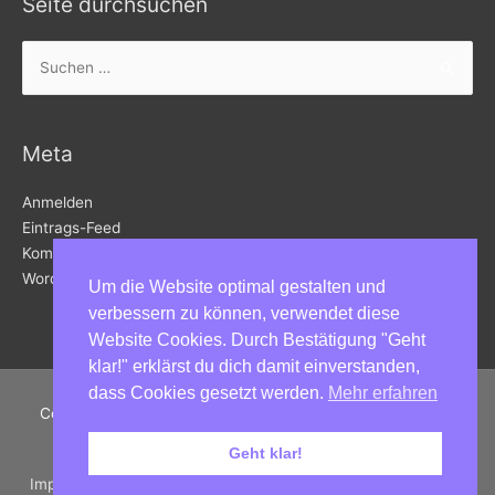
Seite durchsuchen
Suchen
nach:
Meta
Anmelden
Eintrags-Feed
Kommentar-Feed
WordPress.org
Um die Website optimal gestalten und
verbessern zu können, verwendet diese
Website Cookies. Durch Bestätigung "Geht
klar!" erklärst du dich damit einverstanden,
dass Cookies gesetzt werden.
Mehr erfahren
Copyright © 2026
Kunstbahnhof Wörthersee
in Velden am
Wörthersee | Powered by
Astra WordPress-Theme
Geht klar!
Impressum | Datenschutz