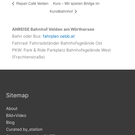
Kurs – Wir spielen Bridge im
Repair Café Velden
Kunstbahnhof
ANREISE Bahnhof Velden am Wörthersee
Bahn oder Bus:
fahrplan.oebb.at
Fahrrad: Fahrradständer Bahnhofsgelände Ost
PKW: Park & Ride Parkplatz Bahnhofsgelände West
(Frachtenstraße)
Sitemap
About
Bild+Video
Blog
Curated by_station