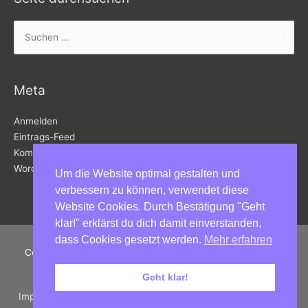
Suchen
nach:
Meta
Anmelden
Eintrags-Feed
Kommentar-Feed
WordPress.org
Um die Website optimal gestalten und
verbessern zu können, verwendet diese
Website Cookies. Durch Bestätigung "Geht
klar!" erklärst du dich damit einverstanden,
dass Cookies gesetzt werden.
Mehr erfahren
Copyright © 2026
Kunstbahnhof Wörthersee
in Velden am
Wörthersee | Powered by
Astra WordPress-Theme
Geht klar!
Impressum | Datenschutz