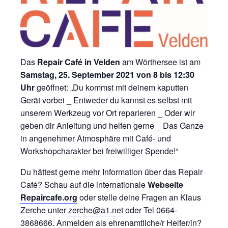
Das
Repair Café in Velden
am Wörthersee ist am
Samstag, 25. September 2021
von 8 bis 12:30
Uhr
geöffnet: „Du kommst mit deinem kaputten
Gerät vorbei _ Entweder du kannst es selbst mit
unserem Werkzeug vor Ort reparieren _ Oder wir
geben dir Anleitung und helfen gerne _ Das Ganze
in angenehmer Atmosphäre mit Café- und
Workshopcharakter bei freiwilliger Spende!“
Du hättest gerne mehr Information über das Repair
Café? Schau auf die internationale
Webseite
Repaircafe.org
oder stelle deine Fragen an Klaus
Zerche unter
zerche@a1.net
oder Tel 0664-
3868666. Anmelden als ehrenamtliche/r Helfer/in?