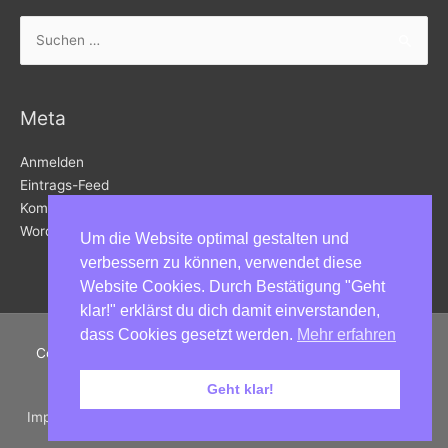
Suchen
nach:
Meta
Anmelden
Eintrags-Feed
Kommentar-Feed
WordPress.org
Um die Website optimal gestalten und
verbessern zu können, verwendet diese
Website Cookies. Durch Bestätigung "Geht
klar!" erklärst du dich damit einverstanden,
dass Cookies gesetzt werden.
Mehr erfahren
Copyright © 2026
Kunstbahnhof Wörthersee
in Velden am
Wörthersee | Powered by
Astra WordPress-Theme
Geht klar!
Impressum | Datenschutz